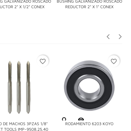
NG GALVANIZADO ROSCADO
BUSHING GALVANIZADO ROSCADO
B


UCTOR 2" X 1/2" CONEX
REDUCTOR 2" X 1" CONEX
favorite_border
favorite_border

O DE MACHOS 3PZAS 1/8"
RODAMIENTO 6203 KOYO

T TOOLS IMP-9508.25.40