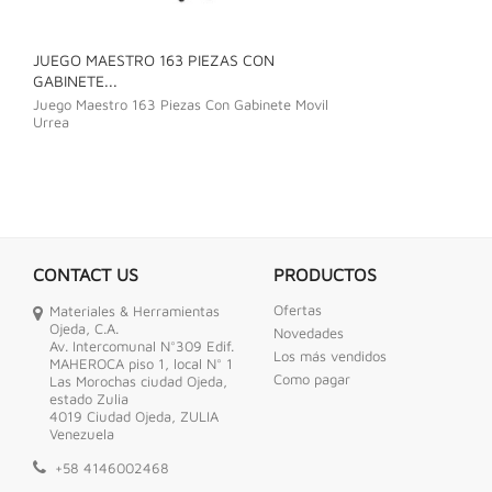
JUEGO MAESTRO 163 PIEZAS CON
JUEGO DE LLAVE
GABINETE...
Juego De Llave C
Juego Maestro 163 Piezas Con Gabinete Movil
Urrea
CONTACT US
PRODUCTOS
Ofertas
Materiales & Herramientas
Ojeda, C.A.
Novedades
Av. Intercomunal N°309 Edif.
Los más vendidos
MAHEROCA piso 1, local N° 1
Como pagar
Las Morochas ciudad Ojeda,
estado Zulia
4019 Ciudad Ojeda, ZULIA
Venezuela
+58 4146002468