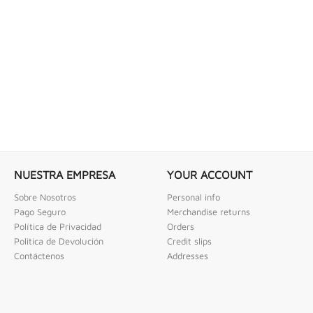
 COMBINADAS DE 1/4" X...
LLAVE DE GOLPE 3" ACODADA 12PT
ombinadas De 1/4" X 2" Urrea
Llave De Golpe 3" Acodada 12Pts Urrea
NUESTRA EMPRESA
YOUR ACCOUNT
Sobre Nosotros
Personal info
Pago Seguro
Merchandise returns
Política de Privacidad
Orders
Politica de Devolución
Credit slips
Contáctenos
Addresses