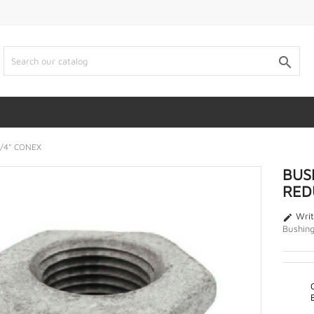

/4" CONEX
BUS
RED
Writ

Bushing