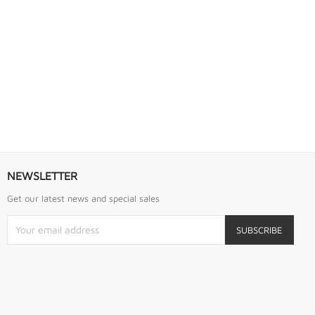
S URREA
LLAVE DE GOLPE 2.3/4" ACODADA 12PTS...
Llave De Golpe 2.3/4" Acodada 12Pts Urrea
NEWSLETTER
Get our latest news and special sales