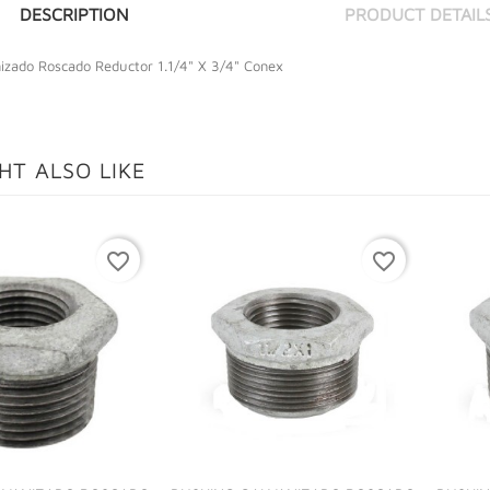
DESCRIPTION
PRODUCT DETAIL
izado Roscado Reductor 1.1/4" X 3/4" Conex
HT ALSO LIKE
favorite_border
favorite_border