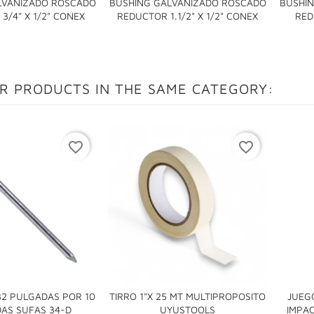
LVANIZADO ROSCADO
BUSHING GALVANIZADO ROSCADO
BUSHI


3/4" X 1/2" CONEX
REDUCTOR 1.1/2" X 1/2" CONEX
RED
R PRODUCTS IN THE SAME CATEGORY:
favorite_border
favorite_border
32 PULGADAS POR 10
TIRRO 1"x 25 MT MULTIPROPOSITO
JUEG


AS SUFAS 34-D
UYUSTOOLS
IMPAC