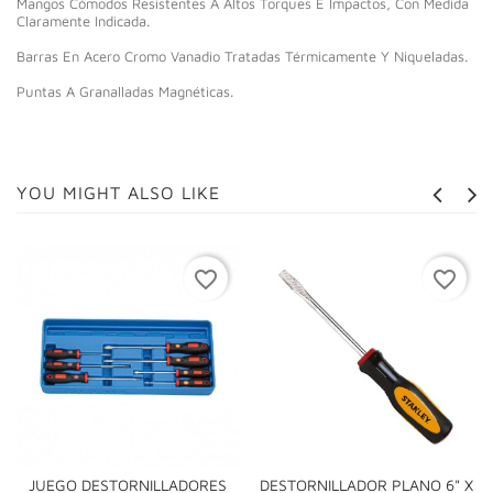
Mangos Cómodos Resistentes A Altos Torques E Impactos, Con Medida
Claramente Indicada.
Barras En Acero Cromo Vanadio Tratadas Térmicamente Y Niqueladas.
Puntas A Granalladas Magnéticas.
YOU MIGHT ALSO LIKE
favorite_border
favorite_border
JUEGO DESTORNILLADORES
DESTORNILLADOR PLANO 6" X