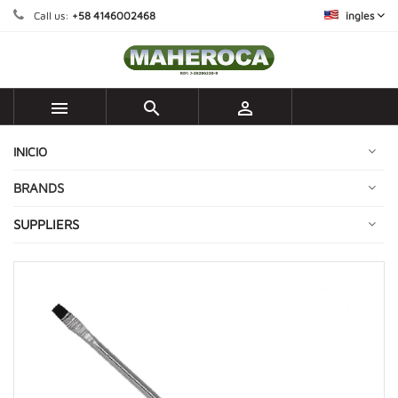
Call us:
+58 4146002468
ingles



INICIO
BRANDS
SUPPLIERS