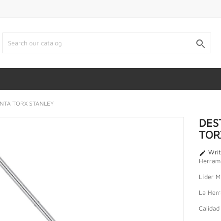

NTA TORX STANLEY
DES
TOR
Writ

Herrami
Líder M
La Herr
Calidad