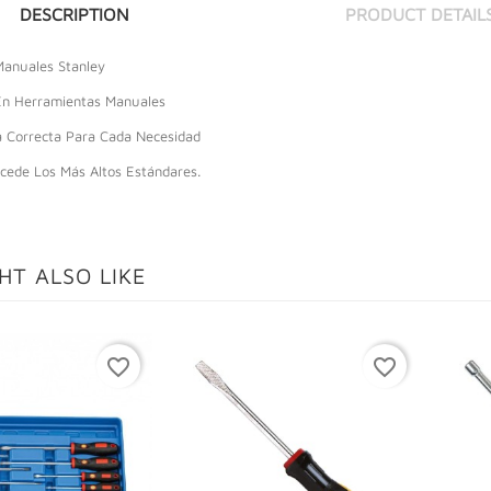
DESCRIPTION
PRODUCT DETAIL
anuales Stanley
En Herramientas Manuales
 Correcta Para Cada Necesidad
cede Los Más Altos Estándares.
HT ALSO LIKE
favorite_border
favorite_border