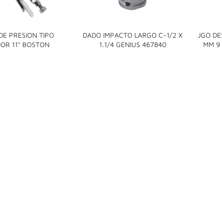
DE PRESION TIPO
DADO IMPACTO LARGO C-1/2 X
JGO DE


OR 11" BOSTON
1.1/4 GENIUS 467840
MM 9