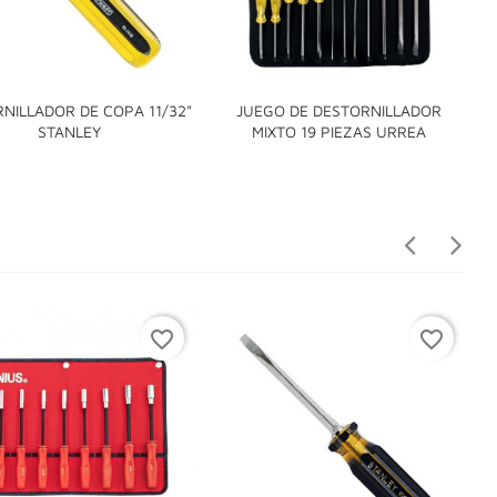
NILLADOR DE COPA 11/32"
JUEGO DE DESTORNILLADOR


STANLEY
MIXTO 19 PIEZAS URREA
favorite_border
favorite_border