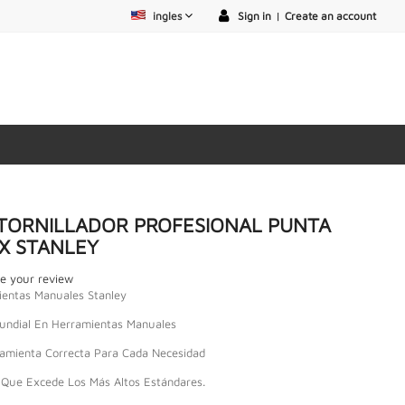
ingles
Sign in
|
Create an account
TORNILLADOR PROFESIONAL PUNTA
X STANLEY
e your review
entas Manuales Stanley
undial En Herramientas Manuales
amienta Correcta Para Cada Necesidad
 Que Excede Los Más Altos Estándares.