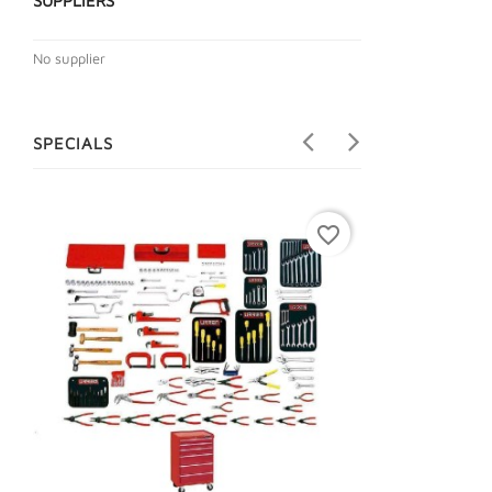
SUPPLIERS
No supplier
SPECIALS
favorite_border