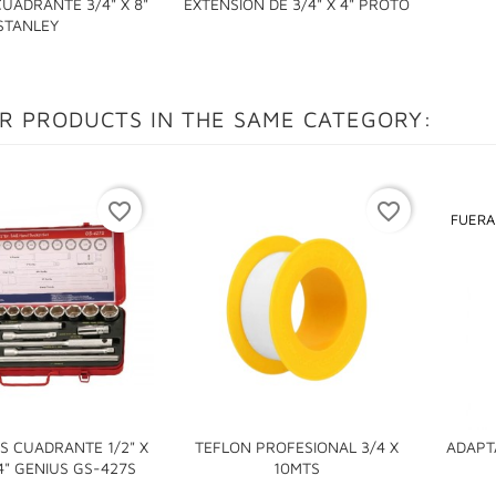
UADRANTE 3/4" X 8"
EXTENSION DE 3/4" X 4" PROTO

STANLEY
R PRODUCTS IN THE SAME CATEGORY:
favorite_border
favorite_border
FUERA
S CUADRANTE 1/2" X
TEFLON PROFESIONAL 3/4 X
ADAPT


1/4" GENIUS GS-427S
10MTS