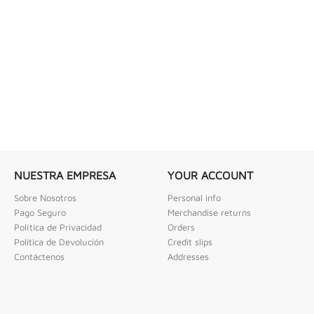
 COMBINADAS DE 1/4" X...
LLAVE DE GOLPE 3" ACODADA 12PT
ombinadas De 1/4" X 2" Urrea
Llave De Golpe 3" Acodada 12Pts Urrea
NUESTRA EMPRESA
YOUR ACCOUNT
Sobre Nosotros
Personal info
Pago Seguro
Merchandise returns
Política de Privacidad
Orders
Politica de Devolución
Credit slips
Contáctenos
Addresses