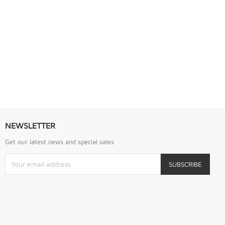
S URREA
LLAVE DE GOLPE 2.3/4" ACODADA 12PTS...
Llave De Golpe 2.3/4" Acodada 12Pts Urrea
NEWSLETTER
Get our latest news and special sales