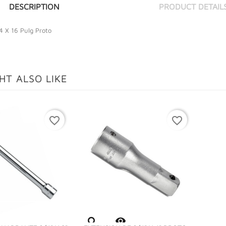
DESCRIPTION
PRODUCT DETAIL
4 X 16 Pulg Proto
HT ALSO LIKE
favorite_border
favorite_border
