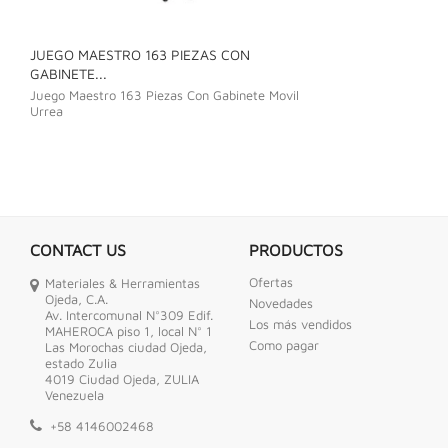
JUEGO MAESTRO 163 PIEZAS CON
JUEGO DE LLAVE
GABINETE...
Juego De Llave C
Juego Maestro 163 Piezas Con Gabinete Movil
Urrea
CONTACT US
PRODUCTOS
Ofertas
Materiales & Herramientas
Ojeda, C.A.
Novedades
Av. Intercomunal N°309 Edif.
Los más vendidos
MAHEROCA piso 1, local N° 1
Como pagar
Las Morochas ciudad Ojeda,
estado Zulia
4019 Ciudad Ojeda, ZULIA
Venezuela
+58 4146002468