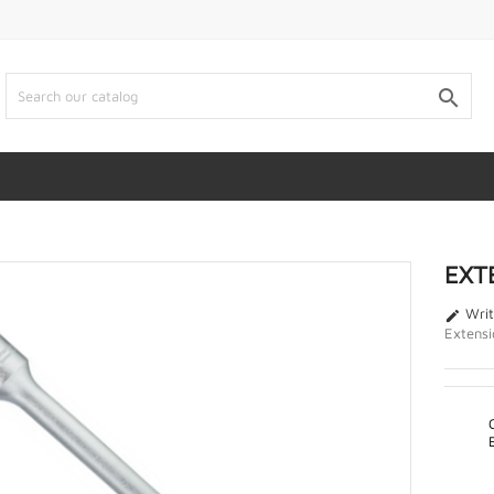

EXT
Writ

Extensi