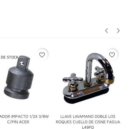
favorite_border
favorite_border
 DE STOCK
ADOR IMPACTO 1/2X 3/8W
LLAVE LAVAMANO DOBLE LOS

C/PIN ACER
ROQUES CUELLO DE CISNE FAGUA

L49PD