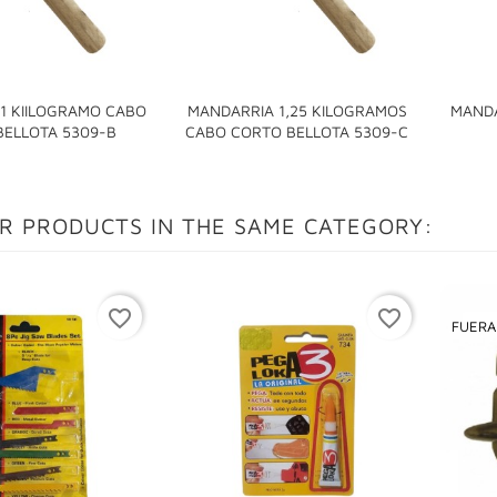
1 KIILOGRAMO CABO
MANDARRIA 1,25 KILOGRAMOS
MANDA


BELLOTA 5309-B
CABO CORTO BELLOTA 5309-C
R PRODUCTS IN THE SAME CATEGORY:
favorite_border
favorite_border
FUERA