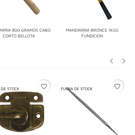
RRIA 800 GRAMOS CABO
MANDARRIA BRONCE 1KGS
M


CORTO BELLOTA
FUNDICION
favorite_border
favorite_border
 DE STOCK
FUERA DE STOCK