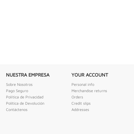
 COMBINADAS DE 1/4" X...
LLAVE DE GOLPE 3" ACODADA 12PT
ombinadas De 1/4" X 2" Urrea
Llave De Golpe 3" Acodada 12Pts Urrea
NUESTRA EMPRESA
YOUR ACCOUNT
Sobre Nosotros
Personal info
Pago Seguro
Merchandise returns
Política de Privacidad
Orders
Politica de Devolución
Credit slips
Contáctenos
Addresses