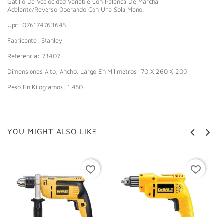
Gatillo De Vcelocidad Variable Con Palanca De Marcha
Adelante/Reverso Operando Con Una Sola Mano.
Upc: 076174763645
Fabricante: Stanley
Referencia: 78407
Dimensiones Alto, Ancho, Largo En Milimetros: 70 X 260 X 200
Peso En Kilogramos: 1.450
YOU MIGHT ALSO LIKE
favorite_border
favorite_border