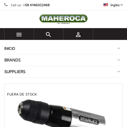
Call us:
+58 4146002468
ingles



INICIO
BRANDS
SUPPLIERS
FUERA DE STOCK