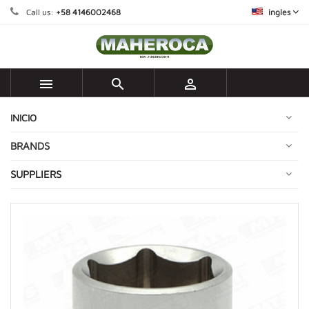
Call us:
+58 4146002468
ingles



INICIO
BRANDS
SUPPLIERS