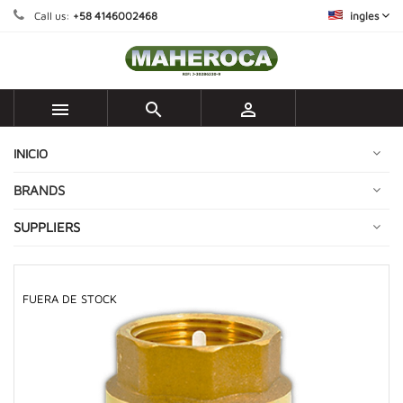
Call us:
+58 4146002468
ingles



INICIO
BRANDS
SUPPLIERS
FUERA DE STOCK