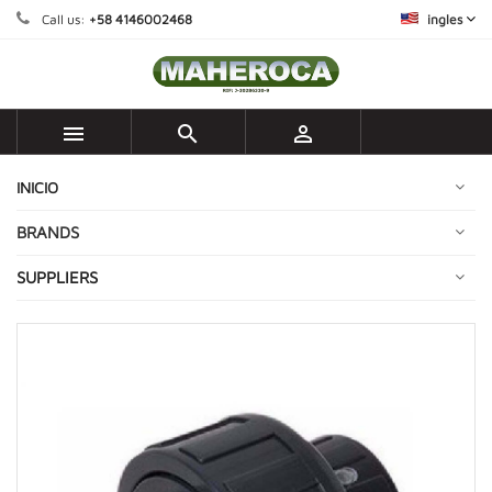
Call us:
+58 4146002468
ingles



INICIO
BRANDS
SUPPLIERS