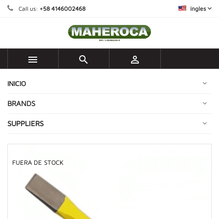
Call us:
+58 4146002468
ingles



INICIO
BRANDS
SUPPLIERS
FUERA DE STOCK