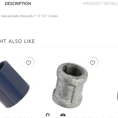
DESCRIPTION
PRODUCT DETAIL
r Galvanizado Roscado 1" X 1/2" Conex
HT ALSO LIKE
favorite_border
favorite_border
