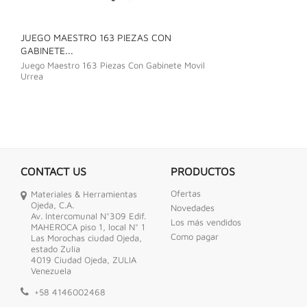
JUEGO MAESTRO 163 PIEZAS CON
JUEGO DE LLAVE
GABINETE...
Juego De Llave C
Juego Maestro 163 Piezas Con Gabinete Movil
Urrea
CONTACT US
PRODUCTOS
Ofertas
Materiales & Herramientas
Ojeda, C.A.
Novedades
Av. Intercomunal N°309 Edif.
Los más vendidos
MAHEROCA piso 1, local N° 1
Como pagar
Las Morochas ciudad Ojeda,
estado Zulia
4019 Ciudad Ojeda, ZULIA
Venezuela
+58 4146002468