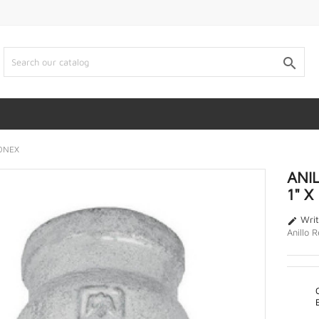

CONEX
ANI
1" X
Writ

Anillo 