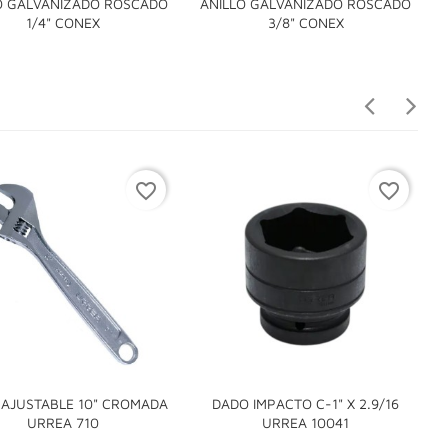
O GALVANIZADO ROSCADO
ANILLO GALVANIZADO ROSCADO


1/4" CONEX
3/8" CONEX
favorite_border
favorite_border
 AJUSTABLE 10" CROMADA
DADO IMPACTO C-1" X 2.9/16
B


URREA 710
URREA 10041