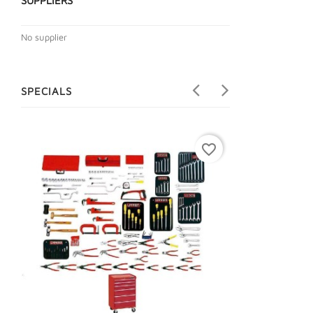
SUPPLIERS
No supplier
SPECIALS
favorite_border