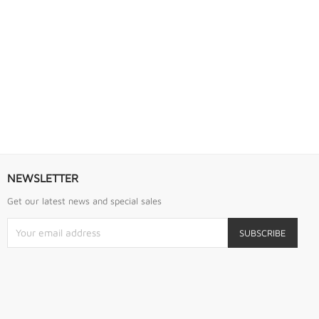
S URREA
LLAVE DE GOLPE 2.3/4" ACODADA 12PTS...
Llave De Golpe 2.3/4" Acodada 12Pts Urrea
NEWSLETTER
Get our latest news and special sales