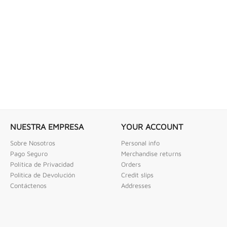
 COMBINADAS DE 1/4" X...
LLAVE DE GOLPE 3" ACODADA 12PT
ombinadas De 1/4" X 2" Urrea
Llave De Golpe 3" Acodada 12Pts Urrea
NUESTRA EMPRESA
YOUR ACCOUNT
Sobre Nosotros
Personal info
Pago Seguro
Merchandise returns
Política de Privacidad
Orders
Politica de Devolución
Credit slips
Contáctenos
Addresses