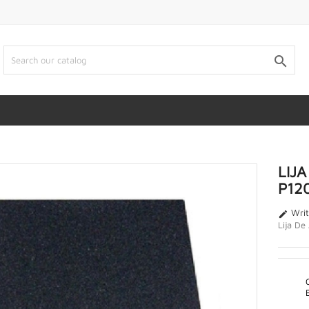

LIJA
P12
Writ

Lija De