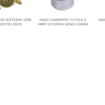
DE ACETILENO 22HB
DADO CUADRANTE 1/2 PULG X
DAD


BOSTON 23010
14MM 12 PUNTAS GENIUS 433814