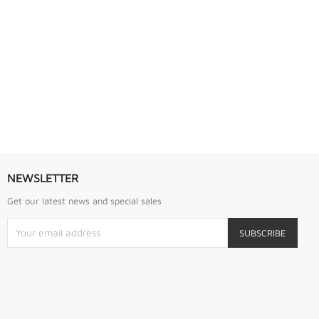
S URREA
LLAVE DE GOLPE 2.3/4" ACODADA 12PTS...
Llave De Golpe 2.3/4" Acodada 12Pts Urrea
NEWSLETTER
Get our latest news and special sales