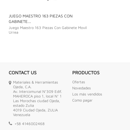
JUEGO MAESTRO 163 PIEZAS CON
JUEGO DE LLAVE
GABINETE...
Juego De Llave C
Juego Maestro 163 Piezas Con Gabinete Movil
Urrea
CONTACT US
PRODUCTOS
Ofertas
Materiales & Herramientas
Ojeda, C.A.
Novedades
Av. Intercomunal N°309 Edif.
Los más vendidos
MAHEROCA piso 1, local N° 1
Como pagar
Las Morochas ciudad Ojeda,
estado Zulia
4019 Ciudad Ojeda, ZULIA
Venezuela
+58 4146002468