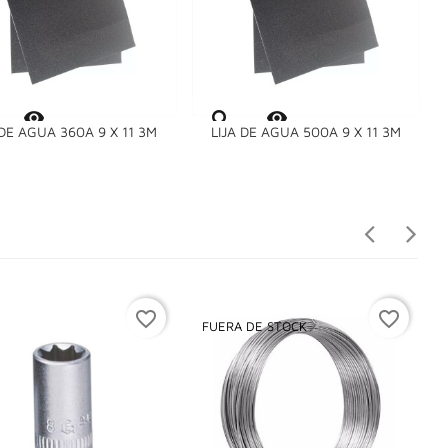


 DE AGUA 360A 9 X 11 3M
LIJA DE AGUA 500A 9 X 11 3M
L
favorite_border
favorite_border
FUERA DE STOCK