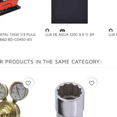

BITAL 135W 1/3 PULG
LIJA DE AGUA 120C 9 X 11 3M
LIJA

 B&D BD-CD450-B3
R PRODUCTS IN THE SAME CATEGORY:
favorite_border
favorite_border