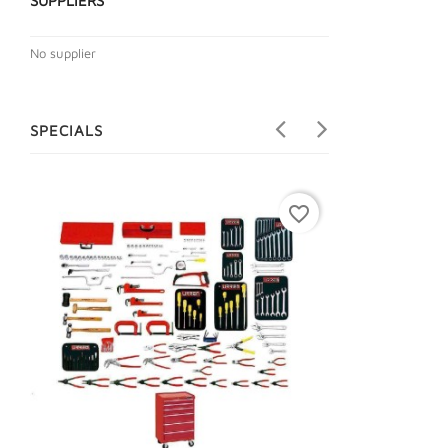
SUPPLIERS
No supplier
SPECIALS
favorite_border