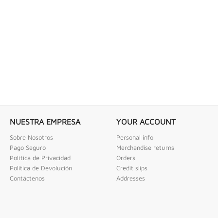
 COMBINADAS DE 1/4" X...
LLAVE DE GOLPE 3" ACODADA 12PT
ombinadas De 1/4" X 2" Urrea
Llave De Golpe 3" Acodada 12Pts Urrea
NUESTRA EMPRESA
YOUR ACCOUNT
Sobre Nosotros
Personal info
Pago Seguro
Merchandise returns
Política de Privacidad
Orders
Politica de Devolución
Credit slips
Contáctenos
Addresses