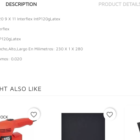
DESCRIPTION
PRODUCT DETAIL
20 9 X 11 Interflex IntP120gLatex
erflex
tP120gLatex
cho,Alto,Largo En Milimetros: 230 X 1 X 280
amos: 0.020
HT ALSO LIKE
favorite_border
favorite_border
TOCK