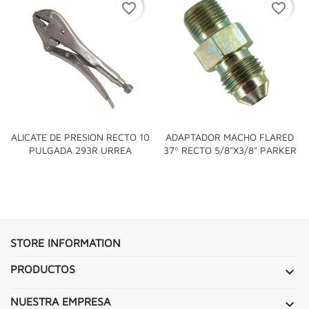
favorite_border
favorite_border
ALICATE DE PRESION RECTO 10
ADAPTADOR MACHO FLARED
PULGADA 293R URREA
37º RECTO 5/8"x3/8" PARKER
STORE INFORMATION
PRODUCTOS

NUESTRA EMPRESA
