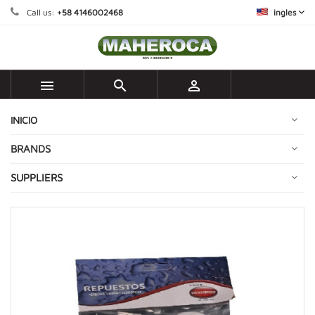
Call us:
+58 4146002468
ingles



INICIO
BRANDS
SUPPLIERS