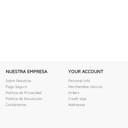
 COMBINADAS DE 1/4" X...
LLAVE DE GOLPE 3" ACODADA 12PT
ombinadas De 1/4" X 2" Urrea
Llave De Golpe 3" Acodada 12Pts Urrea
NUESTRA EMPRESA
YOUR ACCOUNT
Sobre Nosotros
Personal info
Pago Seguro
Merchandise returns
Política de Privacidad
Orders
Politica de Devolución
Credit slips
Contáctenos
Addresses