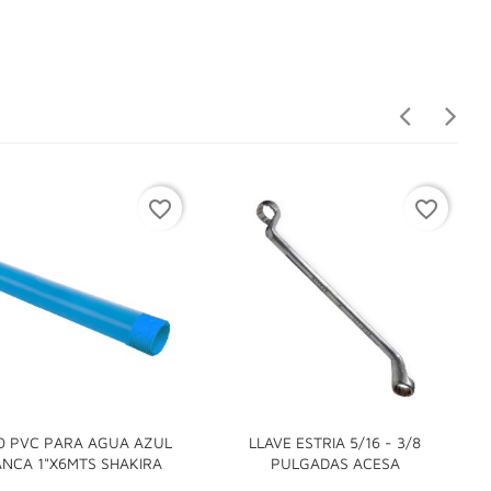
favorite_border
favorite_border
O PVC PARA AGUA AZUL
LLAVE ESTRIA 5/16 - 3/8


ANCA 1"X6MTS SHAKIRA
PULGADAS ACESA