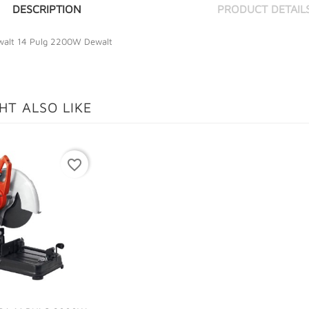
DESCRIPTION
PRODUCT DETAIL
walt 14 Pulg 2200W Dewalt
HT ALSO LIKE
favorite_border