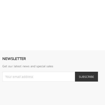
S URREA
LLAVE DE GOLPE 2.3/4" ACODADA 12PTS...
Llave De Golpe 2.3/4" Acodada 12Pts Urrea
NEWSLETTER
Get our latest news and special sales