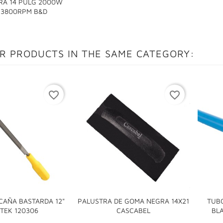
A 14 PULG 2000W

 3800RPM B&D
R PRODUCTS IN THE SAME CATEGORY:
favorite_border
favorite_border
 CAÑA BASTARDA 12"
PALUSTRA DE GOMA NEGRA 14X21
TUB


TEK 120306
CASCABEL
BL