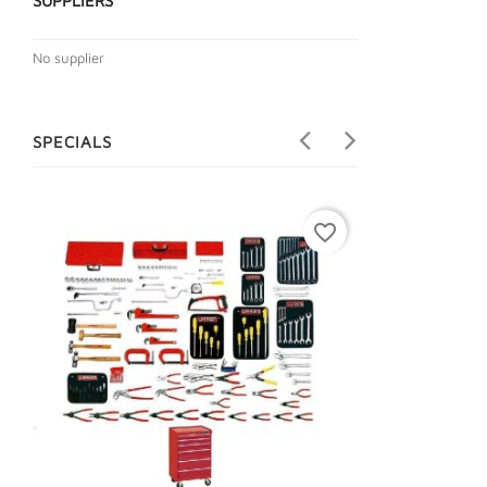
SUPPLIERS
No supplier
SPECIALS
favorite_border