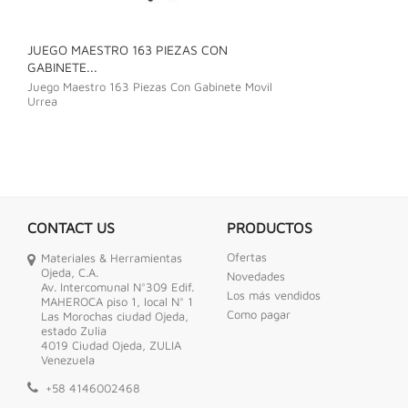
JUEGO MAESTRO 163 PIEZAS CON
JUEGO DE LLAVE
GABINETE...
Juego De Llave C
Juego Maestro 163 Piezas Con Gabinete Movil
Urrea
CONTACT US
PRODUCTOS
Ofertas
Materiales & Herramientas
Ojeda, C.A.
Novedades
Av. Intercomunal N°309 Edif.
Los más vendidos
MAHEROCA piso 1, local N° 1
Como pagar
Las Morochas ciudad Ojeda,
estado Zulia
4019 Ciudad Ojeda, ZULIA
Venezuela
+58 4146002468