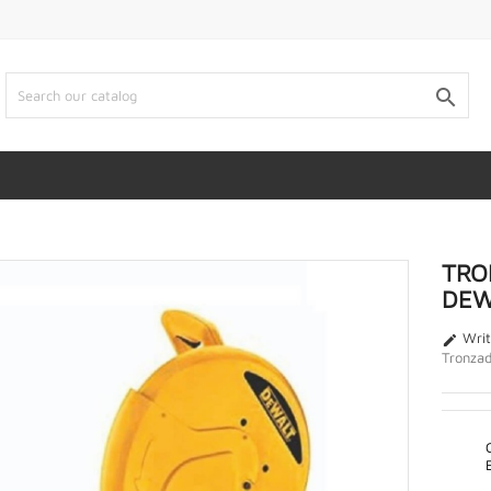

TRO
DEW
Writ

Tronza