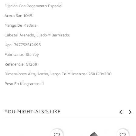
Fijación Con Pegamento Especial.
Acero Sae 1045.
Mango De Madera.
Cabezal Arenado, Lijado Y Barnizado.
Upc: 747752512695
Fabricante: Stanley
Referencia: 51269
Dimensiones Alto, Ancho, Largo En Milimetros: 25X120x300
Peso En Kilogramos: 1
YOU MIGHT ALSO LIKE
favorite_border
favorite_border