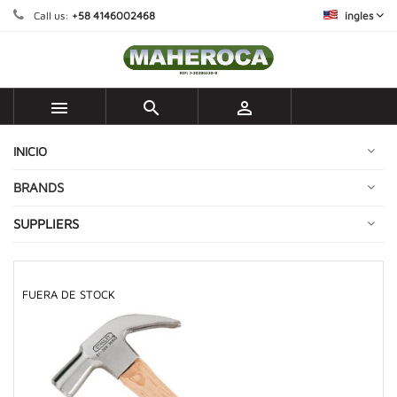
Call us:
+58 4146002468
ingles



INICIO
BRANDS
SUPPLIERS
FUERA DE STOCK