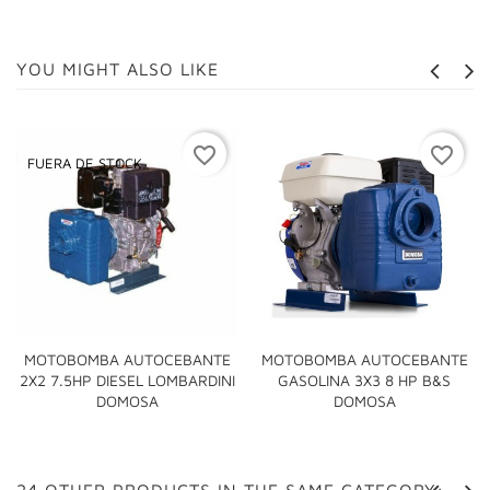
YOU MIGHT ALSO LIKE
favorite_border
favorite_border
FUERA DE STOCK
MOTOBOMBA AUTOCEBANTE
MOTOBOMBA AUTOCEBANTE
2X2 7.5HP DIESEL LOMBARDINI
GASOLINA 3X3 8 HP B&S
DOMOSA
DOMOSA
24 OTHER PRODUCTS IN THE SAME CATEGORY: