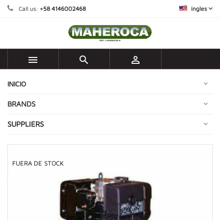
Call us:
+58 4146002468
ingles



INICIO
BRANDS
SUPPLIERS
FUERA DE STOCK