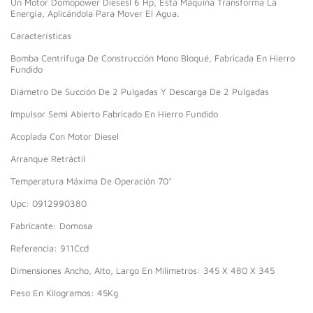
Un Motor Domopower Diesesl 6 Hp, Esta Máquina Transforma La
Energía, Aplicándola Para Mover El Agua.
Características
Bomba Centrifuga De Construcción Mono Bloqué, Fabricada En Hierro
Fundido
Diámetro De Succión De 2 Pulgadas Y Descarga De 2 Pulgadas
Impulsor Semi Abierto Fabricado En Hierro Fundido
Acoplada Con Motor Diesel
Arranque Retráctil
Temperatura Máxima De Operación 70°
Upc: 0912990380
Fabricante: Domosa
Referencia: 911Ccd
Dimensiones Ancho, Alto, Largo En Milimetros: 345 X 480 X 345
Peso En Kilogramos: 45Kg