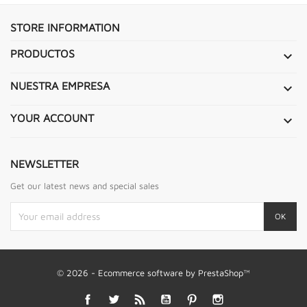
STORE INFORMATION
PRODUCTOS

NUESTRA EMPRESA

YOUR ACCOUNT

NEWSLETTER
Get our latest news and special sales
© 2026 - Ecommerce software by PrestaShop™
Facebook
Twitter
Rss
YouTube
Pinterest
Instagram