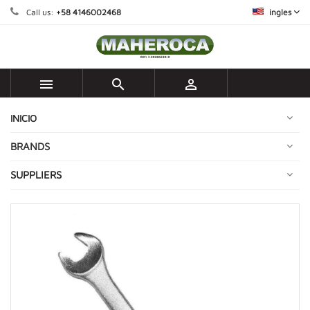
Call us:
+58 4146002468
ingles



INICIO
BRANDS
SUPPLIERS