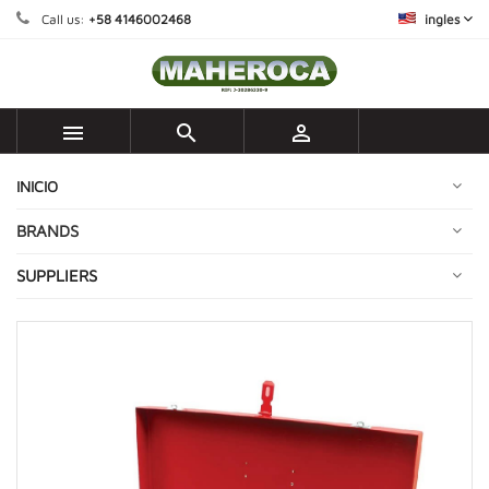
Call us:
+58 4146002468
ingles



INICIO
BRANDS
SUPPLIERS