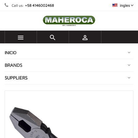
Call us:
+58 4146002468
ingles



INICIO
BRANDS
SUPPLIERS