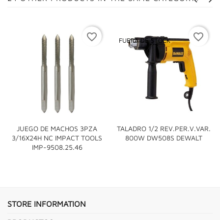
favorite_border
favorite_border
FUERA DE STOCK
JUEGO DE MACHOS 3PZA
TALADRO 1/2 REV.PER.V.VAR.
3/16X24H NC IMPACT TOOLS
800W DW508S DEWALT
IMP-9508.25.46
STORE INFORMATION