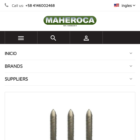
Call us:
+58 4146002468
ingles



INICIO
BRANDS
SUPPLIERS