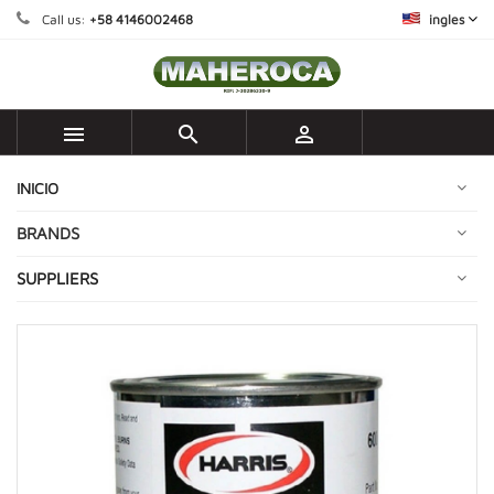
Call us:
+58 4146002468
ingles



INICIO
BRANDS
SUPPLIERS