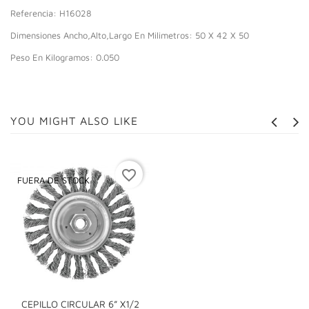
Referencia: H16028
Dimensiones Ancho,Alto,Largo En Milimetros: 50 X 42 X 50
Peso En Kilogramos: 0.050
YOU MIGHT ALSO LIKE
favorite_border
FUERA DE STOCK
CEPILLO CIRCULAR 6” X1/2