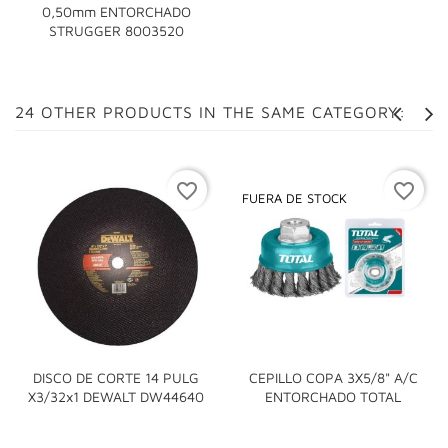
0,50mm ENTORCHADO
STRUGGER 8003520
24 OTHER PRODUCTS IN THE SAME CATEGORY:
favorite_border
favorite_border
FUERA DE STOCK
DISCO DE CORTE 14 PULG
CEPILLO COPA 3X5/8" A/C
X3/32x1 DEWALT DW44640
ENTORCHADO TOTAL