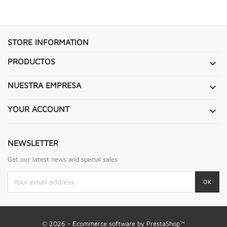
STORE INFORMATION
PRODUCTOS

NUESTRA EMPRESA

YOUR ACCOUNT

NEWSLETTER
Get our latest news and special sales
© 2026 - Ecommerce software by PrestaShop™