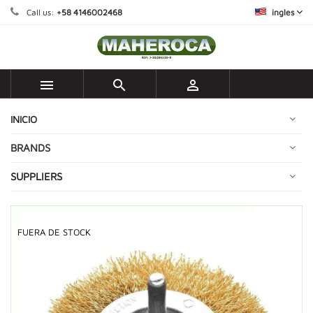
Call us:
+58 4146002468
ingles



INICIO
BRANDS
SUPPLIERS
FUERA DE STOCK