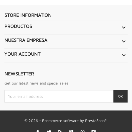
STORE INFORMATION
PRODUCTOS

NUESTRA EMPRESA

YOUR ACCOUNT

NEWSLETTER
Get our latest news and special sales
© 2026 - Ecommerce software by PrestaShop™
Facebook
Twitter
Rss
YouTube
Pinterest
Instagram