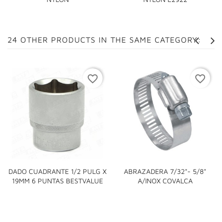
24 OTHER PRODUCTS IN THE SAME CATEGORY:
favorite_border
favorite_border
DADO CUADRANTE 1/2 PULG X
ABRAZADERA 7/32"- 5/8"
19MM 6 PUNTAS BESTVALUE
A/INOX COVALCA