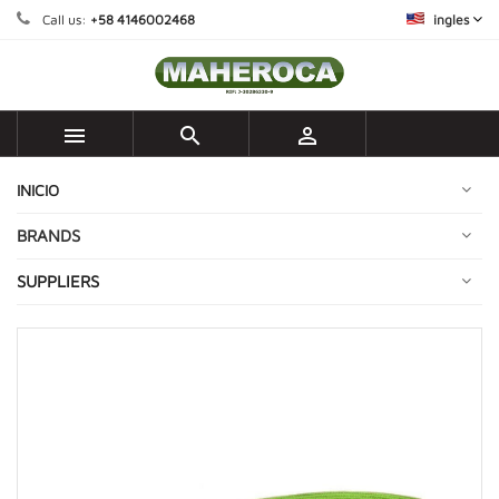
Call us:
+58 4146002468
ingles



INICIO
BRANDS
SUPPLIERS