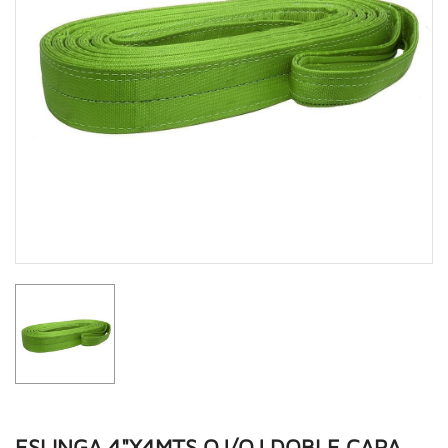
ESLINGA 4"X4MTS OJ/OJ DOBLE CAPA