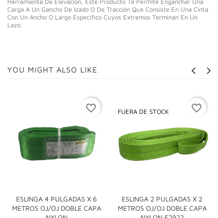
Herramienta De Elevación, Este Producto Te Permite Enganchar Una
Carga A Un Gancho De Izado O De Tracción Que Consiste En Una Cinta
Con Un Ancho O Largo Específico Cuyos Extremos Terminan En Un
Lazo.
YOU MIGHT ALSO LIKE
favorite_border
favorite_border
FUERA DE STOCK
ESLINGA 4 PULGADAS X 6
ESLINGA 2 PULGADAS X 2
METROS OJ/OJ DOBLE CAPA
METROS OJ/OJ DOBLE CAPA
NYLON
NYLON E2922