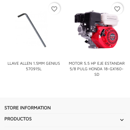
favorite_border
favorite_border
LLAVE ALLEN 1.5MM GENIUS
MOTOR 5.5 HP EJE ESTANDAR
570915L
5/8 PULG HONDA 18-GX160-
SD
STORE INFORMATION
PRODUCTOS
