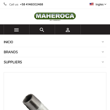
Call us:
+58 4146002468
ingles



INICIO
BRANDS
SUPPLIERS