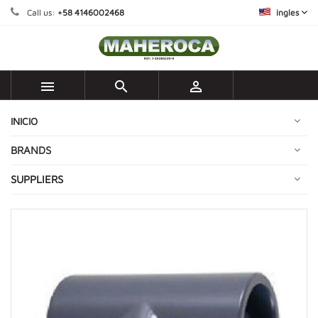
Call us:
+58 4146002468
ingles



INICIO
BRANDS
SUPPLIERS